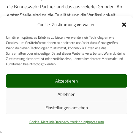
die Bundeswehr Partner, und das aus vielerlei Gründen. An
erster Stelle sind da die Qualität und die Verlässlichkeit
unserer Produkte zu nennen. Unsere Stärken liegen
Cookie-Zustimmung verwalten
zusätzlich nicht nur in der kompetenten Betreuung und
Um dir ein optimales Erlebnis zu bieten, verwenden wir Technologien wie
Beratung von Sanitätsoffizieren, sondern aufgrund unserer
Cookies, um Geräteinformationen zu speichern und/oder darauf zuzugreifen.
Internationalität sind unsere Implantate und
Wenn du diesen Technologien zustimmst, können wir Daten wie das
Surfverhalten oder eindeutige IDs auf dieser Website verarbeiten. Wenn du deine
therapeutischen Hilfsmittel weltweit verfügbar und wir
Zustimmung nicht erteilst oder zurückziehst, können bestimmte Merkmale und
Funktionen beeinträchtigt werden.
können die Bundeswehr nahezu unabhängig von ihrem
Einsatzgebiet versorgen. Mit unseren innovativen
Akzeptieren
Entwicklungen und Behandlungsmethoden unterstützen
wir die Aufrechterhaltung und die Wiederherstellung der
Ablehnen
Einsatzbereitschaft der Soldatinnen und Soldaten weltweit.
Unsere Vertriebsteams, insbesondere die Key Account
Einstellungen ansehen
Manager für die Kliniken in Deutschland, stehen regional als
Cookie-Richtlinie
Datenschutzerklärung
Impressum
kompetente und erfahrene Berater zur Verfügung. Mit
unserem Projektmanager für die Bundeswehr, der die