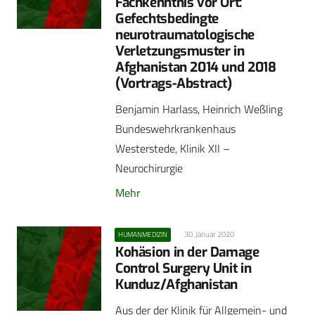
Fachkenntnis vor Ort:
Gefechtsbedingte
neurotraumatologische
Verletzungsmuster in
Afghanistan 2014 und 2018
(Vortrags-Abstract)
Benjamin Harlass, Heinrich Weßling
Bundeswehrkrankenhaus
Westerstede, Klinik XII –
Neurochirurgie
Mehr
30. Januar 2020
HUMANMEDIZIN
Kohäsion in der Damage
Control Surgery Unit in
Kunduz/Afghanistan
Aus der der Klinik für Allgemein- und