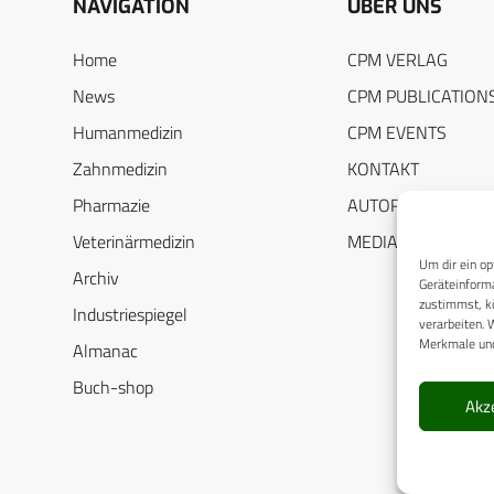
NAVIGATION
ÜBER UNS
Home
CPM VERLAG
News
CPM PUBLICATION
Humanmedizin
CPM EVENTS
Zahnmedizin
KONTAKT
Pharmazie
AUTORENHINWEIS
Veterinärmedizin
MEDIADATEN
Um dir ein op
Archiv
Geräteinforma
zustimmst, kö
Industriespiegel
verarbeiten. 
Merkmale und
Almanac
Buch-shop
Akz