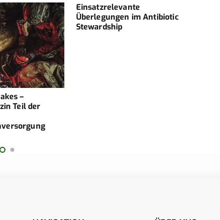
Einsatzrelevante
Überlegungen im Antibiotic
Stewardship
takes –
Neue
zin Teil der
Kom
Ambu
nversorgung