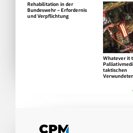
sor im
Rehabilitation in der
ew York
Bundeswehr – Erfordernis
und Verpflichtung
Whatever it 
Palliativmedi
taktischen
Verwundete