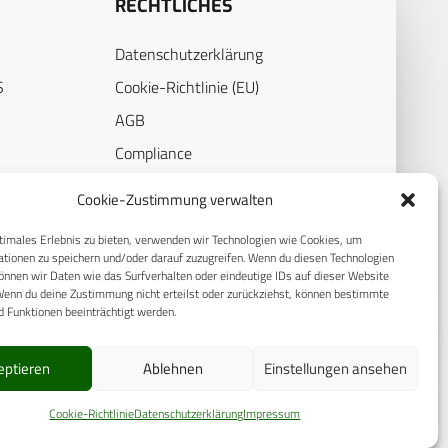
RECHTLICHES
Datenschutzerklärung
S
Cookie-Richtlinie (EU)
AGB
Compliance
E
Impressum
Cookie-Zustimmung verwalten
timales Erlebnis zu bieten, verwenden wir Technologien wie Cookies, um
tionen zu speichern und/oder darauf zuzugreifen. Wenn du diesen Technologien
nnen wir Daten wie das Surfverhalten oder eindeutige IDs auf dieser Website
Wenn du deine Zustimmung nicht erteilst oder zurückziehst, können bestimmte
 Funktionen beeinträchtigt werden.
eptieren
Ablehnen
Einstellungen ansehen
© 2025 CPM GmbH – Alle Rechte vorbehalten
Cookie-Richtlinie
Datenschutzerklärung
Impressum