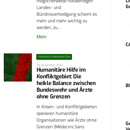
möglicherweise notwendigen
L
G
Landes- und
Bündnisverteidigung scheint es
mehr und mehr wichtig zu
werden, zu…
Mehr
C
FÜHRUNG/ORGANISATION
25. November 2024
Humanitäre Hilfe im
Konfliktgebiet: Die
heikle Balance zwischen
B
Bundeswehr und Ärzte
ohne Grenzen
In Krisen- und Konfliktgebieten
operieren humanitäre
Organisationen wie Ärzte ohne
G
Grenzen (Médecins Sans
V