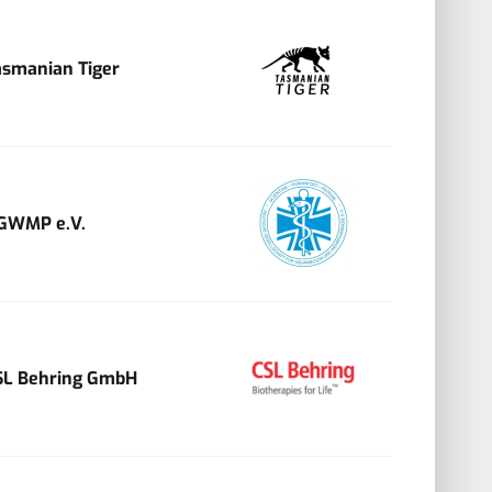
asmanian Tiger
GWMP e.V.
SL Behring GmbH