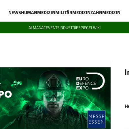
NEWS
HUMANMEDIZIN
MILITÄRMEDIZIN
ZAHNMEDIZIN
ALMANAC
EVENTS
INDUSTRIESPIEGEL
WIKI
I
H