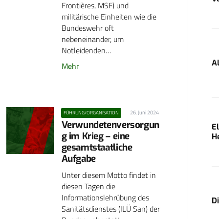
Frontières, MSF) und
militärische Einheiten wie die
Bundeswehr oft
nebeneinander, um
Notleidenden…
A
Mehr
26. Juni 2024
FÜHRUNG/ORGANISATION
Verwundetenversorgun
E
g im Krieg – eine
H
gesamtstaatliche
Aufgabe
Unter diesem Motto findet in
diesen Tagen die
Informationslehrübung des
D
Sanitätsdienstes (ILÜ San) der