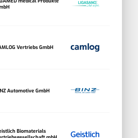
IGAMED medical Produkte
mbH
AMLOG Vertriebs GmbH
INZ Automotive GmbH
eistlich Biomaterials
ertriebsgesellschaft mbH