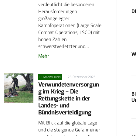
verdeutlicht die besonderen
Herausforderungen
D
großangelegter
Kampfoperationen (Large Scale
Combat Operations, LSCO) mit
hohen Zahlen
schwerstverletzter und…
W
Mehr
23. Dezember 2025
HUMANMEDIZIN
Verwundetenversorgun
g im Krieg – Die
B
Rettungskette in der
U
Landes- und
Bündnisverteidigung
Mit Blick auf die globale Lage
und die steigende Gefahr einer