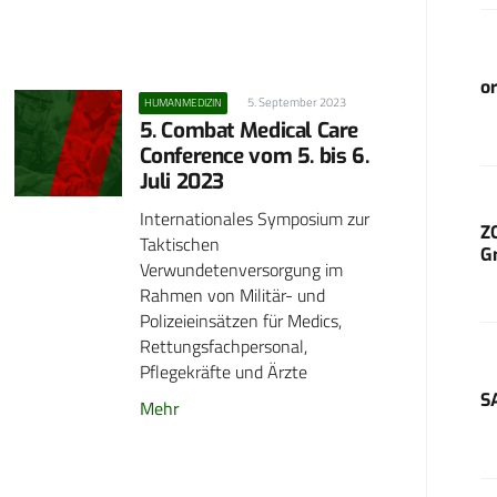
o
5. September 2023
HUMANMEDIZIN
5. Combat Medical Care
Conference vom 5. bis 6.
Juli 2023
Internationales Symposium zur
Z
Taktischen
G
Verwundetenversorgung im
Rahmen von Militär- und
Polizeieinsätzen für Medics,
Rettungsfachpersonal,
Pflegekräfte und Ärzte
S
Mehr