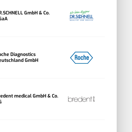
R.SCHNELL GmbH & Co.
GaA
oche Diagnostics
eutschland GmbH
redent medical GmbH & Co.
G