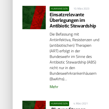
10. März 2023
HUMANMEDIZIN
Einsatzrelevante
Überlegungen im
Antibiotic Stewardship
Die Befassung mit
Antiinfektiva, Resistenzen und
(antibiotischen) Therapien
(ART) erfolgt in der
Bundeswehr im Sinne des
Antibiotic Stewardship (ABS)
nicht nur in den
Bundeswehrkrankenhäusern
(BwKrhs)…
Mehr
4. März 2021
HUMANMEDIZIN