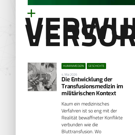
VERWU
VERSO
HUMANMEDIZIN
GESCHICHTE
4. Mai 2026
Die Entwicklung der
Transfusionsmedizin im
militärischen Kontext
Kaum ein medizinisches
Verfahren ist so eng mit der
Realität bewaffneter Konflikte
verbunden wie die
Bluttransfusion. Wo