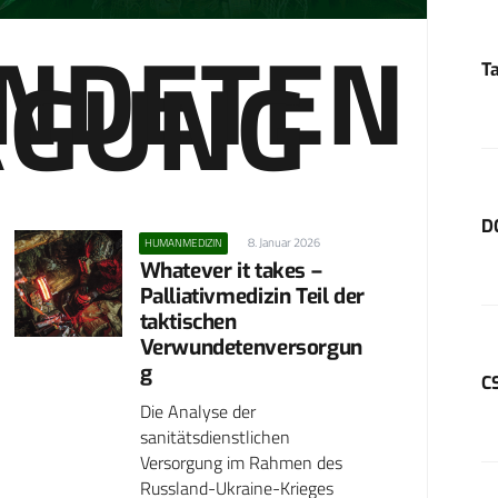
NDETEN
RGUNG
T
D
8. Januar 2026
HUMANMEDIZIN
Whatever it takes –
Palliativmedizin Teil der
taktischen
Verwundetenversorgun
g
C
Die Analyse der
sanitätsdienstlichen
Versorgung im Rahmen des
Russland-Ukraine-Krieges