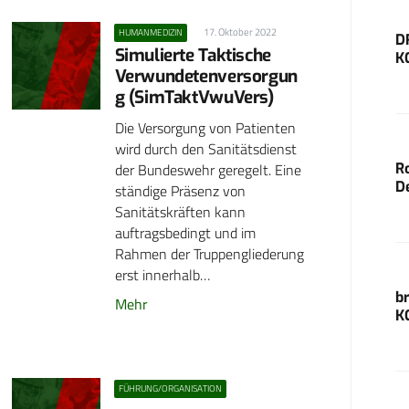
17. Oktober 2022
HUMANMEDIZIN
D
Simulierte Taktische
K
Verwundetenversorgun
g (SimTaktVwuVers)
Die Versorgung von Patienten
wird durch den Sanitätsdienst
der Bundeswehr geregelt. Eine
R
D
ständige Präsenz von
Sanitätskräften kann
auftragsbedingt und im
Rahmen der Truppengliederung
erst innerhalb…
b
Mehr
K
FÜHRUNG/ORGANISATION