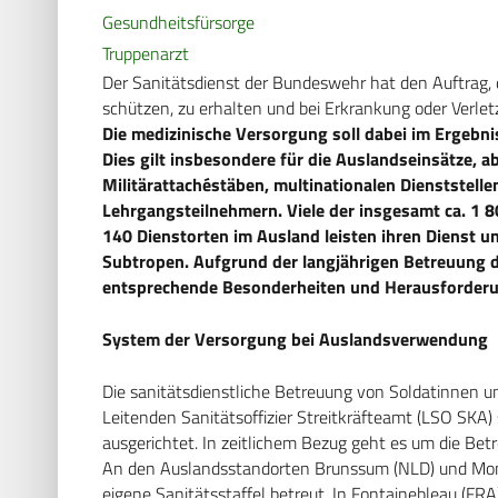
Gesundheitsfürsorge
Truppenarzt
Der Sanitätsdienst der Bundeswehr hat den Auftrag, 
schützen, zu erhalten und bei Erkrankung oder Verlet
Die medizinische Versorgung soll dabei im Ergebni
Dies gilt insbesondere für die Auslandseinsätze, 
Militärattachéstäben, multinationalen Dienststell
Lehrgangsteilnehmern. Viele der insgesamt ca. 1 
140 Dienstorten im Ausland leisten ihren Dienst 
Subtropen. Aufgrund der langjährigen Betreuung de
entsprechende Besonderheiten und Herausforderu
System der Versorgung bei Auslandsverwendung
Die sanitätsdienstliche Betreuung von Soldatinnen 
Leitenden Sanitätsoffizier Streitkräfteamt (LSO SKA) 
ausgerichtet. In zeitlichem Bezug geht es um die B
An den Auslandsstandorten Brunssum (NLD) und Mons
eigene Sanitätsstaffel betreut. In Fontainebleau (FRA