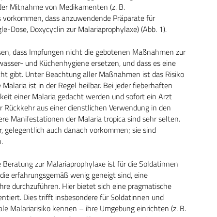
 der Mitnahme von Medikamenten (z. B.
es vorkommen, dass anzuwendende Präparate für
le-Dose, Doxycyclin zur Malariaprophylaxe) (Abb. 1).
eisen, dass Impfungen nicht die gebotenen Maßnahmen zur
wasser- und Küchenhygiene ersetzen, und dass es eine
cht gibt. Unter Beachtung aller Maßnahmen ist das Risiko
Malaria ist in der Regel heilbar. Bei jeder fieberhaften
eit einer Malaria gedacht werden und sofort ein Arzt
der Rückkehr aus einer dienstlichen Verwendung in den
ere Manifestationen der Malaria tropica sind sehr selten.
hr, gelegentlich auch danach vorkommen; sie sind
.
le Beratung zur Malariaprophylaxe ist für die Soldatinnen
die erfahrungsgemäß wenig geneigt sind, eine
hre durchzuführen. Hier bietet sich eine pragmatische
ntiert. Dies trifft insbesondere für Soldatinnen und
ale Malariarisiko kennen – ihre Umgebung einrichten (z. B.