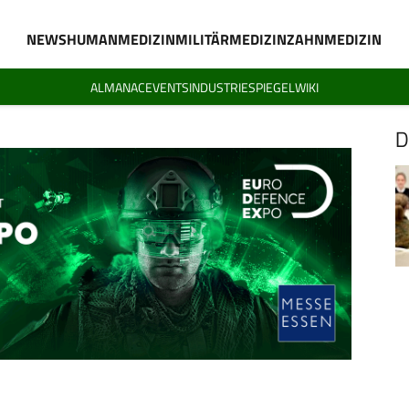
NEWS
HUMANMEDIZIN
MILITÄRMEDIZIN
ZAHNMEDIZIN
ALMANAC
EVENTS
INDUSTRIESPIEGEL
WIKI
D