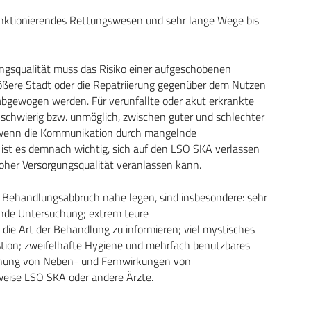
unktionierendes Rettungswesen und sehr lange Wege bis
ngsqualität muss das Risiko einer aufgeschobenen
ößere Stadt oder die Repatriierung gegenüber dem Nutzen
 abgewogen werden. Für verunfallte oder akut erkrankte
 schwierig bzw. unmöglich, zwischen guter und schlechter
e wenn die Kommunikation durch mangelnde
 ist es demnach wichtig, sich auf den LSO SKA verlassen
hoher Versorgungsqualität veranlassen kann.
en Behandlungsabbruch nahe legen, sind insbesondere: sehr
ende Untersuchung; extrem teure
ie Art der Behandlung zu informieren; viel mystisches
stion; zweifelhafte Hygiene und mehrfach benutzbares
einung von Neben- und Fernwirkungen von
weise LSO SKA oder andere Ärzte.