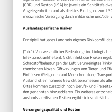
(GBR) und Reston (USA) ist jeweils ein Sanitätsfeldw
Angelegenheiten und als direktes Bindeglied zum LSO 
medizinische Versorgung durch militärische und/oder 
Auslandsspezifische Risiken
Prinzipiell hat jedes Land sein eigenes Risikoprofil, da
(Tab.1). Von wesentlicher Bedeutung sind biologische
Infektionskrankheiten). Nicht infektiöse Risiken erg
Schadstoffbelastungen der Luft, verunreinigtes Tri
chemischen Noxen, Giftwirkungen von Tieren und Pflan
Einflüssen (Religionen und Menschenbilder). Transpor
Ausland ist ein höheres Gewicht beizumessen als all
Ortes kommen zusätzlich noch Berufs- und Freizeitakt
den genannten hinzuaddieren. Ein weiteres entschei
auslandsspezifischen Risiken ergibt sich schließlich 
Versorgungsqualität und Kosten