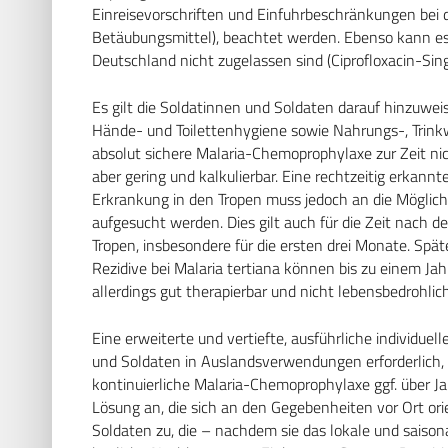
Einreisevorschriften und Einfuhrbeschränkungen bei
Betäubungsmittel), beachtet werden. Ebenso kann 
Deutschland nicht zugelassen sind (Ciprofloxacin-Sing
Es gilt die Soldatinnen und Soldaten darauf hinzuw
Hände- und Toilettenhygiene sowie Nahrungs-, Trink
absolut sichere Malaria-Chemoprophylaxe zur Zeit ni
aber gering und kalkulierbar. Eine rechtzeitig erkannte 
Erkrankung in den Tropen muss jedoch an die Möglichk
aufgesucht werden. Dies gilt auch für die Zeit nach 
Tropen, insbesondere für die ersten drei Monate. Spät
Rezidive bei Malaria tertiana können bis zu einem Ja
allerdings gut therapierbar und nicht lebensbedrohlich
Eine erweiterte und vertiefte, ausführliche individuel
und Soldaten in Auslandsverwendungen erforderlich, 
kontinuierliche Malaria-Chemoprophylaxe ggf. über Ja
Lösung an, die sich an den Gegebenheiten vor Ort orie
Soldaten zu, die – nachdem sie das lokale und saison