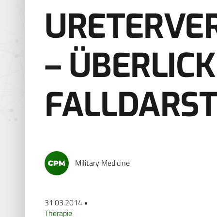
URETERVE
– ÜBERLIC
FALLDARS
Military Medicine
31.03.2014 •
Therapie