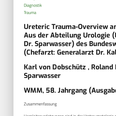
Diagnostik
Trauma
Ureteric Trauma-Overview a
Aus der Abteilung Urologie (
Dr. Sparwasser) des Bunde
(Chefarzt: Generalarzt Dr. Ka
Karl von Dobschütz , Roland
Sparwasser
WMM, 58. Jahrgang (Ausgabe
Zusammenfassung
Harnleiterverletzungen sind in der Urotraumatologie se