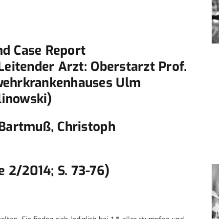
nd Case Report
Leitender Arzt: Oberstarzt Prof.
swehrkrankenhauses Ulm
linowski)
 Bartmuß, Christoph
 2/2014; S. 73-76)
lten. Sie finden sich lediglich bei 1 % aller stumpfen und