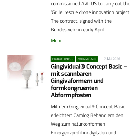
commissioned AVILUS to carry out the
‘Grille’ rescue drone innovation project.
The contract, signed with the
Bundeswehr in early April…
Mehr
7. Mai 2026
PRODUKTINFOS
ZAHNMEDIZIN
Gingividual® Concept Basic –
mit scannbaren
Gingivaformern und
formkongruenten
Abformpfosten
Mit dem Gingividual® Concept Basic
erleichtert Camlog Behandlern den
Weg zum naturkonformen
Emergenzprofil im digitalen und