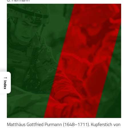
→
Index
Matthäus Gottfried Purmann (1648–1711). Kupferstich von