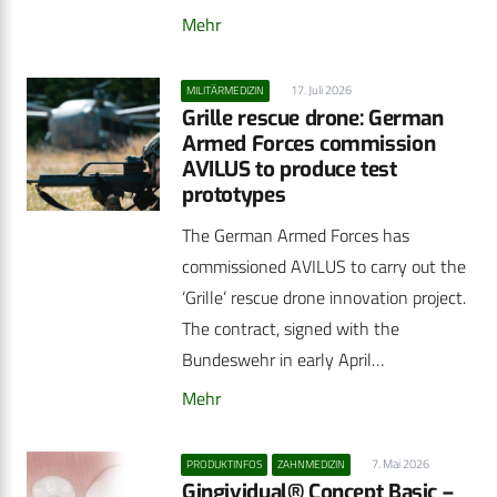
Mehr
17. Juli 2026
MILITÄRMEDIZIN
Grille rescue drone: German
Armed Forces commission
AVILUS to produce test
prototypes
The German Armed Forces has
commissioned AVILUS to carry out the
‘Grille’ rescue drone innovation project.
The contract, signed with the
Bundeswehr in early April…
Mehr
7. Mai 2026
PRODUKTINFOS
ZAHNMEDIZIN
Gingividual® Concept Basic –