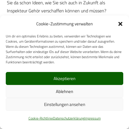
Sie da schon Ideen, wie Sie sich auch in Zukunft als
Inspekteur Gehör verschaffen können und müssen?
Generaloberstabsarzt Dr. Patschke:
Cookie-Zustimmung verwalten
Ja, dazu habe ich in der Tat Ideen. Zunächst einmal möchte
Um dir ein optimales Erlebnis zu bieten, verwenden wir Technologien wie
Cookies, um Geräteinformationen zu speichern und/oder darauf zuzugreifen.
ich sagen: Es ist richtig, der Inspekteur wird zukünftig nicht
Wenn du diesen Technologien zustimmst, können wir Daten wie das
mehr Bestandteil des Ministeriums sein. Wir werden erst
Surfverhalten oder eindeutige IDs auf dieser Website verarbeiten. Wenn du deine
Zustimmung nicht erteilst oder zurückziehst, können bestimmte Merkmale und
einmal eine sechsmonatige Ausschleichphase haben, in der
Funktionen beeinträchtigt werden.
wir zwar als Stab des Inspekteurs noch am Dienstort des
BMVg sein werden. Wir sind noch organisatorischer
Akzeptieren
Bestandteil des Ministeriums, wir arbeiten aber nicht mehr
Ablehnen
ministeriell.
Einstellungen ansehen
Ich möchte aber betonen, wenn wir eine neue Struktur mit
Misstrauen anfangen, dann ist die Struktur von vornherein
Cookie-Richtlinie
Datenschutzerklärung
Impressum
zum Scheitern verurteilt. Ich habe bisher in meinen