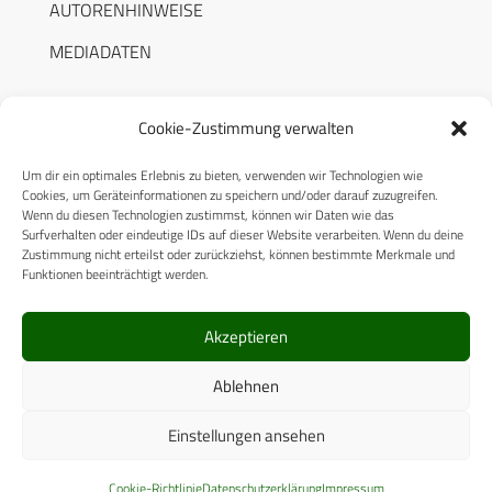
AUTORENHINWEISE
MEDIADATEN
Cookie-Zustimmung verwalten
Um dir ein optimales Erlebnis zu bieten, verwenden wir Technologien wie
RECHTLICHES
Cookies, um Geräteinformationen zu speichern und/oder darauf zuzugreifen.
Wenn du diesen Technologien zustimmst, können wir Daten wie das
Surfverhalten oder eindeutige IDs auf dieser Website verarbeiten. Wenn du deine
Datenschutzerklärung
Zustimmung nicht erteilst oder zurückziehst, können bestimmte Merkmale und
Funktionen beeinträchtigt werden.
Cookie-Richtlinie (EU)
AGB
Akzeptieren
Compliance
Ablehnen
Impressum
Einstellungen ansehen
© 2025 CPM GmbH – Alle Rechte vorbehalten
Cookie-Richtlinie
Datenschutzerklärung
Impressum