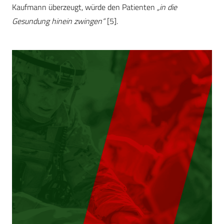
Kaufmann überzeugt, würde den Patienten
„in die
Gesundung hinein zwingen“
[5].