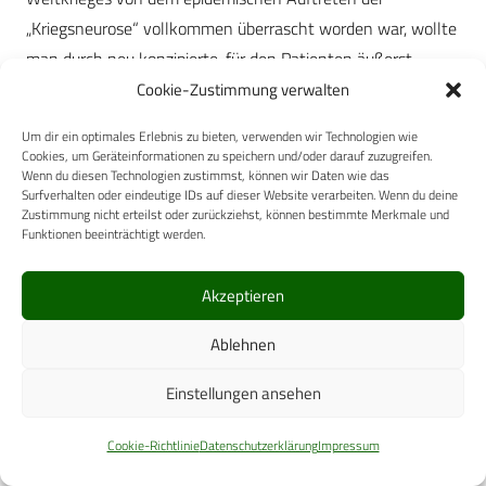
„Kriegsneurose“ vollkommen überrascht worden war, wollte
man durch neu konzipierte, für den Patienten äußerst
schmerzvolle Therapiemethoden dieses
Cookie-Zustimmung verwalten
Krankheitsphänomen in den Griff bekommen und dadurch
Um dir ein optimales Erlebnis zu bieten, verwenden wir Technologien wie
entscheidend zum siegreichen Verlauf der
Cookies, um Geräteinformationen zu speichern und/oder darauf zuzugreifen.
Wenn du diesen Technologien zustimmst, können wir Daten wie das
Kampfhandlungen beitragen. Einen Wendepunkt stellte
Surfverhalten oder eindeutige IDs auf dieser Website verarbeiten. Wenn du deine
dabei der 1916 abgehaltene kriegspsychiatrische Kongress
Zustimmung nicht erteilst oder zurückziehst, können bestimmte Merkmale und
Funktionen beeinträchtigt werden.
in München dar. Hier wurde im Hinblick auf die Ätiologie und
Therapie der „Kriegsneurose“ ein neues Konzept
Akzeptieren
beschlossen. Dass der therapeutische Aufbruch im Ersten
Weltkrieg ein elitärer, vornehmlich auf eine bestimmte
Ablehnen
psychiatrische Diskursgemeinschaft begrenzter war,
belegen die Resultate der Lazarettaktenauswertung. Die
Einstellungen ansehen
hier dargestellten Ergebnisse hinsichtlich Therapie,
Cookie-Richtlinie
Datenschutzerklärung
Impressum
Behandlungsdauer und Entlassungsart psychisch kranker
Soldaten machen deutlich, dass man vom medizinischen