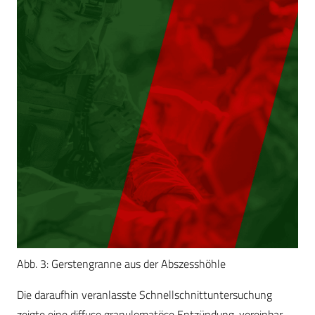
Abb. 3: Gerstengranne aus der Abszesshöhle
Die daraufhin veranlasste Schnellschnittuntersuchung
zeigte eine diffuse granulomatöse Entzündung, vereinbar