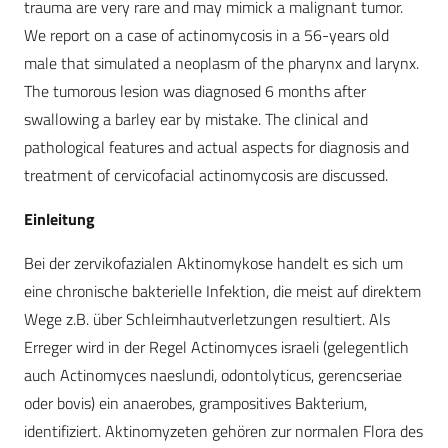
trauma are very rare and may mimick a malignant tumor.
We report on a case of actinomycosis in a 56-years old
male that simulated a neoplasm of the pharynx and larynx.
The tumorous lesion was diagnosed 6 months after
swallowing a barley ear by mistake. The clinical and
pathological features and actual aspects for diagnosis and
treatment of cervicofacial actinomycosis are discussed.
Einleitung
Bei der zervikofazialen Aktinomykose handelt es sich um
eine chronische bakterielle Infektion, die meist auf direktem
Wege z.B. über Schleimhautverletzungen resultiert. Als
Erreger wird in der Regel Actinomyces israeli (gelegentlich
auch Actinomyces naeslundi, odontolyticus, gerencseriae
oder bovis) ein anaerobes, grampositives Bakterium,
identifiziert. Aktinomyzeten gehören zur normalen Flora des