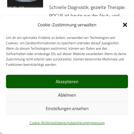
Schnelle Diagnostik, gezielte Therapie:
POCUS ist heute aus der Akut- und
Notfallmedizin nicht mehr
Cookie-Zustimmung verwalten
wegzudenken. Der Artikel beleuchtet
Um dir ein optimales Erlebnis zu bieten, verwenden wir Technologien wie
bewährte Protokolle sowie aktuelle
Cookies, um Geräteinformationen zu speichern und/oder darauf zuzugreifen.
Wenn du diesen Technologien zustimmst, können wir Daten wie das
Entwicklungen für den…
Surfverhalten oder eindeutige IDs auf dieser Website verarbeiten. Wenn du deine
Mehr
Zustimmung nicht erteilst oder zurückziehst, können bestimmte Merkmale und
Funktionen beeinträchtigt werden.
24. Juni 2026
HUMANMEDIZIN
Akzeptieren
DOC-Intervallrehabilitation
Ablehnen
Vorrangiges Ziel einer medizinischen
Rehabilitationseinrichtung ist, neben
Einstellungen ansehen
der Verbesserung des
Gesundheitszustandes der
Cookie-Richtlinie
Datenschutzerklärung
Impressum
Rehabilitanden, deren