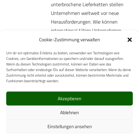
unterbrochene Lieferketten stellen
Unternehmen weltweit vor neue
Herausforderungen. Wie können
international tätige Unternehmen
unter diesen Bedingungen…
Cookie-Zustimmung verwalten
Mehr
Um dir ein optimales Erlebnis zu bieten, verwenden wir Technologien wie
Cookies, um Geräteinformationen zu speichern und/oder darauf zuzugreifen.
Wenn du diesen Technologien zustimmst, können wir Daten wie das
Surfverhalten oder eindeutige IDs auf dieser Website verarbeiten. Wenn du deine
Zustimmung nicht erteilst oder zurückziehst, können bestimmte Merkmale und
Funktionen beeinträchtigt werden.
Akzeptieren
Carl-Zeiss-Straße 5
Ablehnen
53340 Meckenheim
Telefon: +49 (0)2225 / 88 89 – 0
Einstellungen ansehen
digital@cpm-verlag.de