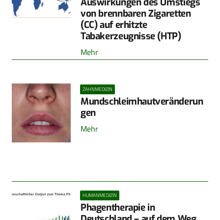
Auswirkungen des Umstiegs
von brennbaren Zigaretten
(CC) auf erhitzte
Tabakerzeugnisse (HTP)
Mehr
ZAHNMEDIZIN
Mundschleimhautveränderun
gen
Mehr
HUMANMEDIZIN
Phagentherapie in
Deutschland – auf dem Weg