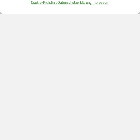
Cookie-Richtlinie
Datenschutzerklärung
Impressum
ÜBER UNS
CPM VERLAG
CPM PUBLICATIONS
CPM EVENTS
KONTAKT
AUTORENHINWEISE
MEDIADATEN